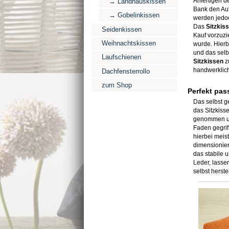
Anfertigen d
→ Landhauskissen
Bank den Auf
→ Gobelinkissen
werden jedoc
Das
Sitzkis
Seidenkissen
Kauf vorzuzi
Weihnachtskissen
wurde. Hierb
und das selb
Laufschienen
Sitzkissen
z
handwerklich
Dachfensterrollo
zum Shop
Perfekt pas
Das selbst 
das Sitzkiss
genommen un
Faden gegrif
hierbei meis
dimensionier
das stabile 
Leder, lasse
selbst herste