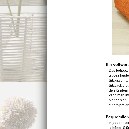
Ein vollwer
Das beliebte
gibt es heute
Sitzkissen
a
Sitzsack gib
den Kindern g
kann man in
Mengen an St
einem prakt
Bequemlich
In jedem Fall
schönes Stüc