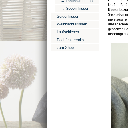
Handarbeit se
→ Landhauskissen
kaufen. Berü
→ Gobelinkissen
Kissenbezu
Stickfäden m
Seidenkissen
meist aus re
Weihnachtskissen
dieser schöne
gestickter G
Laufschienen
ursprüngliche
Dachfensterrollo
zum Shop