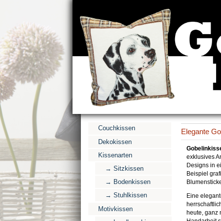
Couchkissen
Elegante Go
Dekokissen
Gobelinkiss
Kissenarten
exklusives A
Designs in e
→ Sitzkissen
Beispiel gra
→ Bodenkissen
Blumensticke
→ Stuhlkissen
Eine elegant
herrschaftl
Motivkissen
heute, ganz 