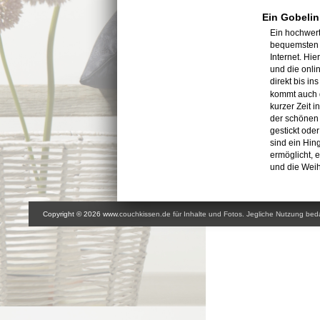
Ein Gobelin
Ein hochwer
bequemsten u
Internet. Hie
und die onli
direkt bis in
kommt auch 
kurzer Zeit 
der schönen 
gestickt ode
sind ein Hin
ermöglicht, 
und die Weih
Copyright © 2026 www.couchkissen.de für Inhalte und Fotos. Jegliche Nutzung beda