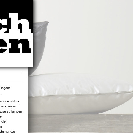
 Eleganz
.
 auf dem Sofa.
essoire ist
ause zu bringen
te
 die
ge
cht nur das