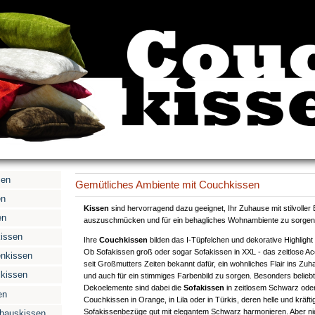
sen
Gemütliches Ambiente mit Couchkissen
en
Kissen
sind hervorragend dazu geeignet, Ihr Zuhause mit stilvoller
en
auszuschmücken und für ein behagliches Wohnambiente zu sorgen
issen
Ihre
Couchkissen
bilden das I-Tüpfelchen und dekorative Highlight
Ob Sofakissen groß oder sogar Sofakissen in XXL - das zeitlose Acc
nkissen
seit Großmutters Zeiten bekannt dafür, ein wohnliches Flair ins Zuh
kissen
und auch für ein stimmiges Farbenbild zu sorgen. Besonders belieb
Dekoelemente sind dabei die
Sofakissen
in zeitlosem Schwarz oder
en
Couchkissen in Orange, in Lila oder in Türkis, deren helle und kräfti
Sofakissenbezüge gut mit elegantem Schwarz harmonieren. Aber ni
hauskissen