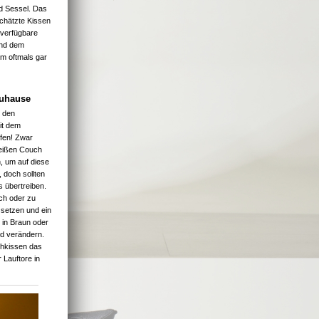
nd Sessel. Das
schätzte Kissen
 verfügbare
und dem
um oftmals gar
Zuhause
h den
it dem
fen! Zwar
weißen Couch
, um auf diese
 doch sollten
s übertreiben.
ch oder zu
 setzen und ein
in Braun oder
d verändern.
hkissen das
 Lauftore in