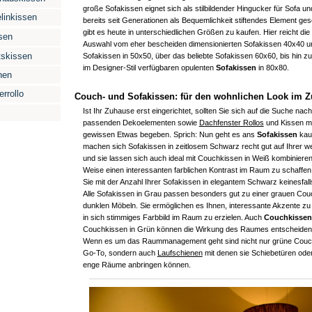
große Sofakissen eignet sich als stilbildender Hingucker für Sofa u
linkissen
bereits seit Generationen als Bequemlichkeit stiftendes Element ge
gibt es heute in unterschiedlichen Größen zu kaufen. Hier reicht die
sen
Auswahl vom eher bescheiden dimensionierten Sofakissen 40x40 
skissen
Sofakissen in 50x50, über das beliebte Sofakissen 60x60, bis hin z
im Designer-Stil verfügbaren opulenten
Sofakissen
in 80x80.
nen
rrollo
Couch- und Sofakissen: für den wohnlichen Look im 
Ist Ihr Zuhause erst eingerichtet, sollten Sie sich auf die Suche nac
passenden Dekoelementen sowie
Dachfenster Rollos
und Kissen m
gewissen Etwas begeben. Sprich: Nun geht es ans
Sofakissen
kau
machen sich Sofakissen in zeitlosem Schwarz recht gut auf Ihrer 
und sie lassen sich auch ideal mit Couchkissen in Weiß kombinieren
Weise einen interessanten farblichen Kontrast im Raum zu schaffen,
Sie mit der Anzahl Ihrer Sofakissen in elegantem Schwarz keinesfall
Alle Sofakissen in Grau passen besonders gut zu einer grauen Cou
dunklen Möbeln. Sie ermöglichen es Ihnen, interessante Akzente zu
in sich stimmiges Farbbild im Raum zu erzielen. Auch
Couchkissen
Couchkissen in Grün können die Wirkung des Raumes entscheiden
Wenn es um das Raummanagement geht sind nicht nur grüne Couc
Go-To, sondern auch
Laufschienen
mit denen sie Schiebetüren oder
enge Räume anbringen können.