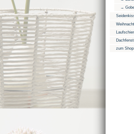
→ Gobe
Seidenkis
Weihnacht
Laufschie
Dachfenste
zum Shop