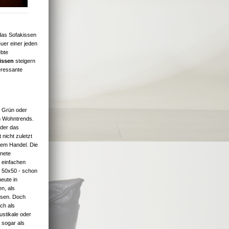
das Sofakissen
uer einer jeden
ebte
issen
steigern
eressante
 Grün oder
en Wohntrends.
oder das
nicht zuletzt
dem Handel. Die
gnete
 einfachen
 50x50 - schon
heute in
en, als
ssen. Doch
ch als
stikale oder
 sogar als