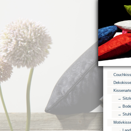
Couchkis
Dekokiss
Kissenart
→ Sitzk
→ Bode
→ Stuhl
Motivkiss
→ Land