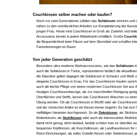
Couchkissen selber machen oder kaufen?
Noch vor zwei Generationen zählten das
Sofakissen
stricken und 
nähen zu den unerlässlichen Arbeiten zur Komplettierung der Ausste
jungen Frau. Heute sind Couchkissen in Groß als Zubehör und beli
Accessoires bereits in jedem Möbelmarkt erhältlich. Große
Couchk
die Bequemlichkeit beim Fläzen auf dem Sitzmöbel und schaffen int
Farbstimmungen im Raum.
Von jeder Generation geschätzt
Besonders ultra moderne Wohnaccessoires, wie das
Sofakissen
in
auch die Sofakissen in Türkis, repräsentieren farblich die aktuellst
Als Klassiker gelten dagegen die Sofakissen in Schwarz und Weiß 
elegante Couchkissen in Grau. Für das Couchkissen Kaufen spricht 
auch die leichte Pflege von einem modernen Couchkissen Set aus 
heutigen Couchkissenbezüge, als zur maschinellen Reinigung geei
Oberflächen und Stoffe, lassen das Couchkissen Waschen zu einer
Übung werden. Ob als Couchkissen in 80x80 oder als Couchkissen
seit der römischen Antike ist ein Kissen immer begehrt. Es hat sich 
vielfältigen Varianten durchgesetzt. So als
Dekokissen
, als Sitzkiss
Bodenkissen, als
Stuhlkissen
oder auch als interessantes Motivki
damit nicht genug, denn landauf, landab schätzt man es überdies au
bequemes Kopfkissen, als Kuschelkissen, als Landhauskissen für ru
Retro-Einrichtungen, als edles Gobelin Kissen oder Seidenkissen, ja